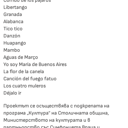
Corrido de los pájaros
Libertango
Granada
Alabanca
Tico tico
Danzón
Huapango
Mambo
Aguas de Março
Yo soy María de Buenos Aires
La flor de la canela
Canción del fuego fatuo
Los cuatro muleros
Déjalo ir
Проектът се осъществява с подкрепата на
програма „Култура“ на Столичната община,
Министерството на културата и в
партньорство със Симфониета Враца и