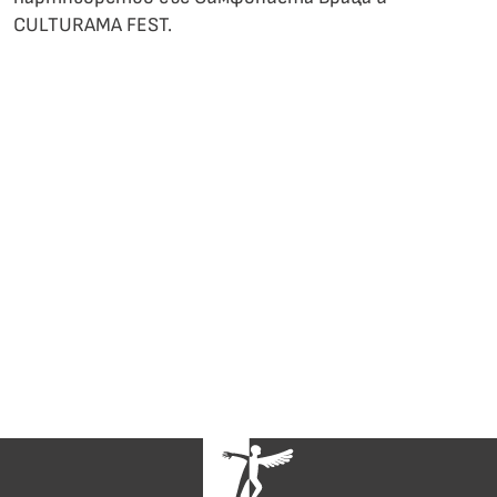
CULTURAMA FEST.
Направете
Дарение
дарение,
вдъхновете
артист
Всички събрани средства са
насочени за подпомагане на
млади български артисти