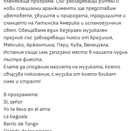
пленяваща програма. Със завладяващи ритми и
нови специални аранжименти ще представим
цветовете, звуците и природата, традициите и
слънцето на Латинска Америка и испаноезичния
свят. Обещаваме един безкраен музикален
празник със завладяващи пиеси от Бразилия,
Мексико, Аржентина, Перу, Куба, Венецуела.
Испания също има запазено място в нашата чудна
пъстра фиеста.
Елате да споделим магията на музиката, която
свързва поколения, с музика от която бликат
смях и страст!
В програмата:
Sí, señor
Yo te llevo en el alma
La baguala
Barrio de Tango