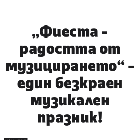
„Фиеста -
радостта от
музицирането“ -
един безкраен
музикален
празник!