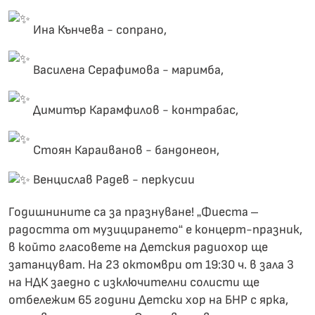
Ина Кънчева - сопрано,
Василена Серафимова - маримба,
Димитър Карамфилов - контрабас,
Стоян Караиванов - бандонеон,
Венцислав Радев - перкусии
Годишнините са за празнуване! „Фиеста –
радостта от музицирането“ е концерт-празник,
в който гласовете на Детския радиохор ще
затанцуват. На 23 октомври от 19:30 ч. в зала 3
на НДК заедно с изключителни солисти ще
отбележим 65 години Детски хор на БНР с ярка,