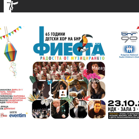
Събития
Фестивал
Кои сме ние
Стипендия
Магазин
Виртуална галерия
Дарение