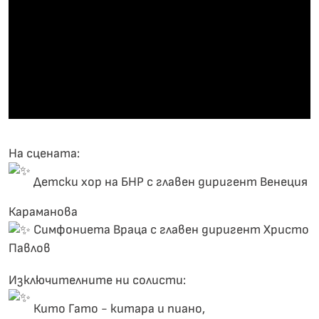
На сцената:
Детски хор на БНР с главен диригент Венeция
Караманова
Симфониета Враца с главен диригент Христо
Павлов
Изключителните ни солисти:
Кито Гато - китара и пиано,