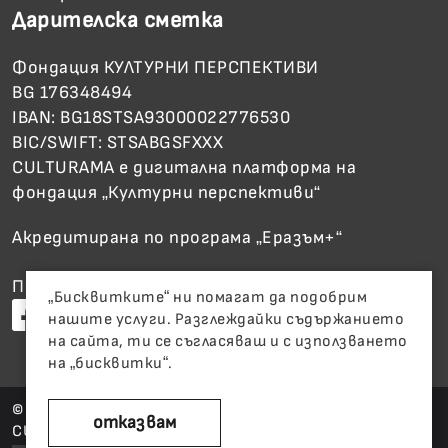
Дарителска сметка
Фондация КУЛТУРНИ ПЕРСПЕКТИВИ
BG 176348494
IBAN: BG18STSA93000022776530
BIC/SWIFT: STSABGSFXXX
CULTURAMA е дигитална платформа на
фондация „Културни перспективи“
Акредитирана по програма „Еразъм+“
Последвайте ни
„Бисквитките“ ни помагат да подобрим
нашите услуги. Разглеждайки съдържанието
на сайта, ти се съгласяваш и с използването
на „бисквитки“.
©
design:
icons by
oбщи
отказвам
приемам
CULTURAMA
victormov
Flaticon
условия