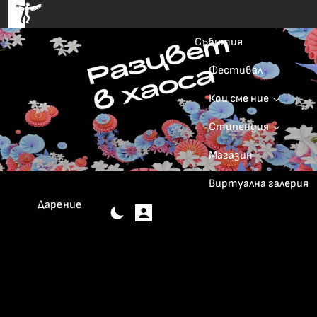
Събития
Фестивал
Кои сме ние
Стипендия
Магазин
Виртуална галерия
Дарение