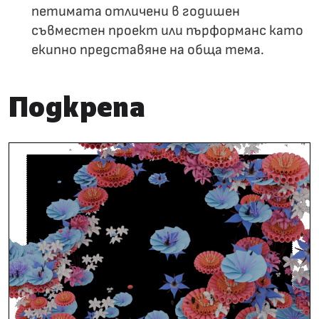
петимата отличени в годишен
съвместен проект или пърформанс като
екипно представяне на обща тема.
Подкрепа