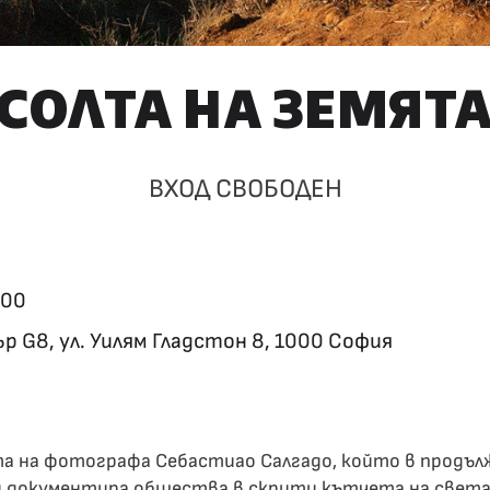
СОЛТА НА ЗЕМЯТ
ВХОД СВОБОДЕН
:00
 G8, ул. Уилям Гладстон 8, 1000 София
 на фотографа Себастиао Салгадо, който в продъл
 документира общества в скрити кътчета на света