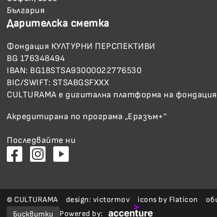
България
Дарителска сметка
Фондация КУЛТУРНИ ПЕРСПЕКТИВИ
BG 176348494
IBAN: BG18STSA93000022776530
BIC/SWIFT: STSABGSFXXX
CULTURAMA е дигитална платформа на фондация
Акредитирана по програма „Еразъм+“
Последвайте ни
©
CULTURAMA
design:
victormov
icons by
Flaticon
oб
Powered by:
Бисквитки