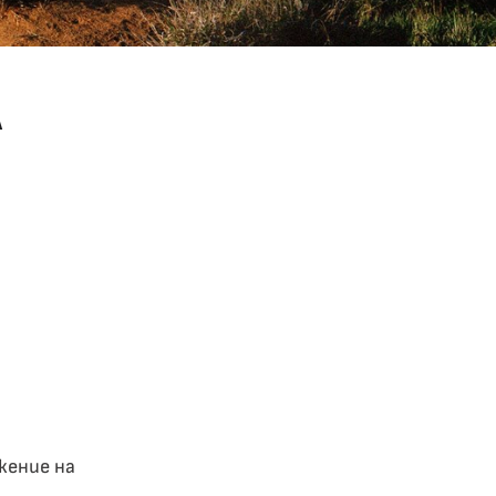
А
жение на
.