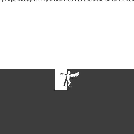
рение, вдъхновете артист
са насочени за подпомагане на млади български арти