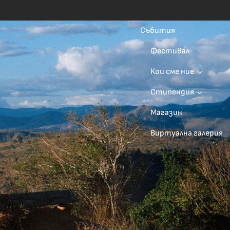
Събития
Фестивал
Кои сме ние
Стипендия
Магазин
Виртуална галерия