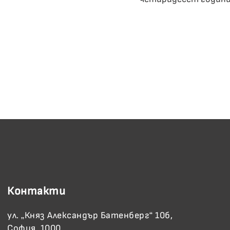
Направете да
Всички събрани средства 
Контакти
ул. „Княз Александър Батенберг“ 10б,
София, 1000