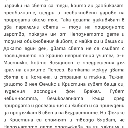
играчки на света са тези, които ги заобикалят:
преобилните, щедри и необикновени дарове на
природата около тях. Така децата заживяват в
два паралелни свята – този на природното
царство, показан им от Непознатото дете и
този на обикновения живот, с майка си и баща си.
Докато един ден, двата свята не се сливат с
посещението на крайно неприятния учител, г-н
Мастилко, който всъщност е предрешения зъл
крал на гномите Пепсер. Битката между двата
свята е и комична, и страшна и тъжна. Тъжна,
защото в нея Феликс и Кристина губят баща си,
чудесния господин фон Бракел. Губят
невинността, великолепната къща сред
природата и досегашния си живот и са принудени
да продължат в света на възрастните. Но Феликс
и Кристина си спомнят и твърдо вярват, че
Непознатото дете продължава да ги закриля и