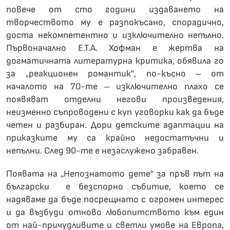
повече от сто години издаването на
творчеството му е разпокъсано, спорадично,
доста некомпетентно и изключително непълно.
Първоначално Е.Т.А. Хофман е жертва на
догматичната литературна критика, обявила го
за „реакционен романтик“, по-късно – от
началото на 70-те – изключително плахо се
появяват отделни негови произведения,
неизменно съпроводени с куп уговорки как да бъде
четен и разбиран. Дори детските адаптации на
приказките му са крайно недостатъчни и
непълни. След 90-те е незаслужено забравен.
Появата на „Непознатото дете“ за пръв път на
български е безспорно събитие, което се
надяваме да бъде посрещнато с огромен интерес
и да възбуди отново любопитството към един
от най-причудливите и светли умове на Европа,