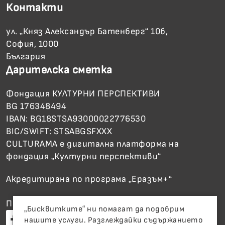
Контакти
ул. „Княз Александър Батенберг“ 10б,
София, 1000
България
Дарителска сметка
Фондация КУЛТУРНИ ПЕРСПЕКТИВИ
BG 176348494
IBAN: BG18STSA93000022776530
BIC/SWIFT: STSABGSFXXX
CULTURAMA е дигитална платформа на
фондация „Културни перспективи“
Акредитирана по програма „Еразъм+“
Последвайте ни
„Бисквитките“ ни помагат да подобрим
нашите услуги. Разглеждайки съдържанието