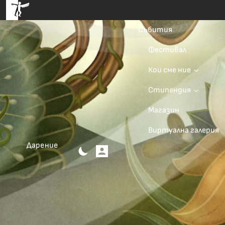
Събития
Фестивал
Кои сме ние
Стипендия
Магазин
Виртуална галерия
Дарение