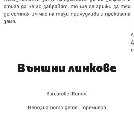
стига да не го забравят, то ще се грижи за тях
до сетния им час на тази причудлива и прекрасна
земя.
Л
Д
с
Външни линкове
Barcarolle (Remix)
Непознатото дете – премиера