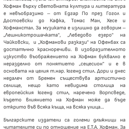
Хофман върху световната култура и литература
е невъобразимо – от Едгар По през Гогол и
Достоевски до Кафка, Томас Ман, Хесе и
Хофманстал. За музиката е излишно да говорим –
„Лешникотрошачката“, „Лебедово езеро“ на
Чайковски, и „Хофманови разкази“ на Офенбах са
достатъчно красноречиви. В изобразителното
изкуство въображението на Хофман буквално е
неразделно от понятието „сецесион“ и е в
основата на целия т.нар. югенд стил. Дори и днес
недалеч от Бремен съществува артистично
селище, нещо като невидима столица на
европейския югенд стил, наречено Ворпсведе,
където влиянието на Хофман може да бъде
открито във всяка къща, на всяка улица...
Българските издатели са големи длъжници на
читателите си по отношение на Е.Т.А. Хофман. За