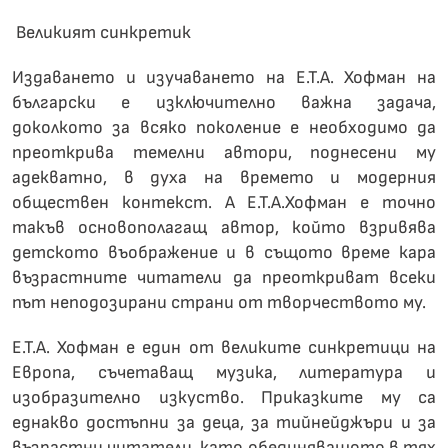
Великият синкретик
Издаването и изучаването на Е.Т.А. Хофман на
български е изключително важна задача,
доколкото за всяко поколение е необходимо да
преоткрива темелни автори, поднесени му
адекватно, в духа на времето и модерния
обществен контекст. А Е.Т.А.Хофман е точно
такъв основополагащ автор, който взривява
детското въображение и в същото време кара
възрастните читатели да преоткриват всеки
път неподозирани страни от творчеството му.
Е.Т.А. Хофман е един от великите синкретици на
Европа, съчетаващ музика, литература и
изобразително изкуство. Приказките му са
еднакво достъпни за деца, за тийнейджъри и за
възрастни читатели, като обединяващото в тях