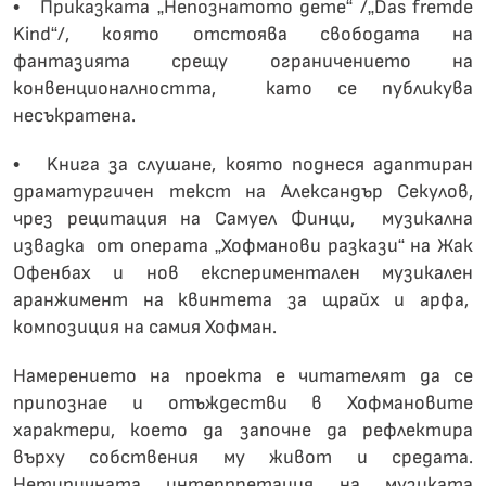
• Приказката „Непознатото дете“ /„Das fremde
Kind“/, която отстоява свободата на
фантазията срещу oграничението на
конвенционалността, като се публикува
несъкратена.
• Kнига за слушане, която поднеся адаптиран
драматургичен текст на Александър Секулов,
чрез рецитация на Самуел Финци, музикална
извадка от операта „Хофманови разкази“ на Жак
Офенбах и нов експериментален музикален
аранжимент на квинтета за щрайх и арфа,
композиция на самия Хофман.
Намерението на проекта е читателят да се
припознае и отъждестви в Хофмановите
характери, което да започне да рефлектира
върху собствения му живот и средата.
Нетипичната интерпретация на музиката