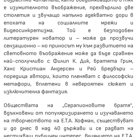
е изумителното въображение, прехвърлило две
столетия и звучащо напълно адекватно дори в
епохата на социалните мрежи и
видеосинкретизма. Той е безподобен
литературен новатор и – може да прозвучи
сензационно – но приносът му към развитието на
световното въображение може да бъде сравнен
най-сполучливо с Филип К. Дик, братята Грим,
Ханс Кристиан Андерсен и Рей Бредбъри –
поредица автори, които пленяват с философски
метафори, вплетени в невероятен сюжет и
изключителна фантазия.
Обществата на „Серапионовите братя“,
вдъхновени от популяризирането и изучаването
на творчеството на Е.Т.А. Хофман, съществуват
и до днес в над 40 държави и се радват на
нестихващ публичен интерес. Влиянието на Е.Т.А.