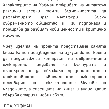
Характерите на Хофман откриват на читателя
различни гледни точки, възможността да
рефлектират чрез метафори върху
съвременното общество, и ги подпомага и
поощрява да развият нови ценности и критично
мислене.
Чрез идеята на проекта представяме самата
книга като произведение на изкуството, което
да представлява контраст на съвременното
електронно предаване на културата и
същевременно да сближава традиционното и
иновативното: съвременните илюстрации
отговарят на еклектичните вкусове на
младежите, а смесицата на книга и аудио-запис
свързва стария и новия свят.
Е.Т.А. ХОФМАН