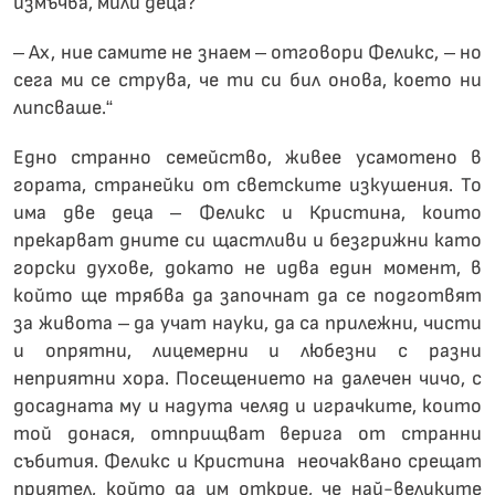
измъчва, мили деца?
– Ах, ние самите не знаем – отговори Феликс, – но
сега ми се струва, че ти си бил онова, което ни
липсваше.“
Едно странно семейство, живее усамотено в
гората, странейки от светските изкушения. То
има две деца – Феликс и Кристина, които
прекарват дните си щастливи и безгрижни като
горски духове, докато не идва един момент, в
който ще трябва да започнат да се подготвят
за живота – да учат науки, да са прилежни, чисти
и опрятни, лицемерни и любезни с разни
неприятни хора. Посещението на далечен чичо, с
досадната му и надута челяд и играчките, които
той донася, отприщват верига от странни
събития. Феликс и Кристина неочаквано срещат
приятел, който да им открие, че най-великите