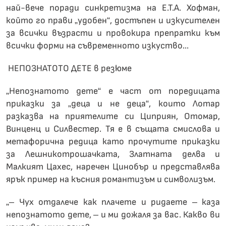
най-вече поради синкретизма на Е.Т.А. Хофман,
който го прави „удобен“, достъпен и изкусителен
за всички възрасти и провокира препратки към
всички форми на съвременното изкуство...
НЕПОЗНАТОТО ДЕТЕ в резюме
„Непознатото дете“ е част от поредицата
приказки за „деца и не деца“, които Лотар
разказва на приятелите си Циприян, Отомар,
Винценц и Силвестер. Тя е в същата смислова и
метафорична редица като прочутите приказки
за Лешникотрошачката, Златната делва и
Малкият Цахес, наречен Цинобър и представлява
ярък пример на късния романтизъм и символизъм.
„– Чух отдалече как плачете и ридаете – каза
непознатото дете, – и ми дожаля за вас. Какво ви