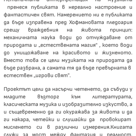
пренеся публиката в нереално настроение и
фантастичен свят. Намерението ни е публиката
да бъде изправена пред Хофмановата пледоария
срещу враждебния на живота принцип:
механичната наука води до отчуждаване от
природата и „естествената магия“ , което води
до унищожаване на красивото и жизненото.
Вместо това се цели музиката на природата да
бъде разбрана, а самата тя да бъде превърната в
естествен „игрови свят”.
Проектът цели да насърчи четенето, да събуди у
младите възторг към литературата,
класическата музика и изобразително изкуство, а
и същевременно да ги окуражава за живота и да
ги накара, четейки и слушайки да провокират
мисленето си в различни измерения.Книгата
служи за мост между фантазия и реалност.