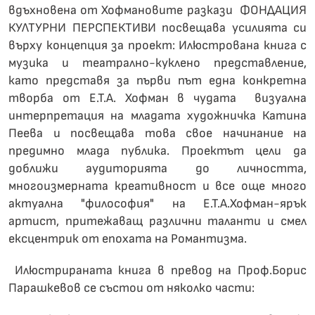
вдъхновена от Хофмановите разкази ФОНДАЦИЯ
КУЛТУРНИ ПЕРСПЕКТИВИ посвещава усилията си
върху концепция за проект: Илюстрована книга с
музика и театрално-куклено представление,
като представя за първи път една конкретна
творба от Е.Т.А. Хофман в чудата визуална
интерпретация на младата художничка Катина
Пеева и посвещава това свое начинание на
предимно млада публика. Проектът цели да
доближи аудиторията до личността,
многоизмерната креативност и все още много
актуална "философия" на Е.Т.А.Хофман-ярък
артист, притежаващ различни таланти и смел
ексцентрик от епохата на Романтизма.
Илюстрираната книга в превод на Проф.Борис
Парашкевов се състои от няколко части: